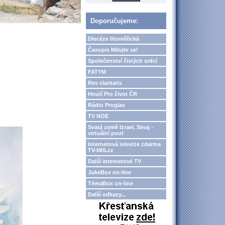
Doporučujeme:
Diecéze litoměřická
Časopis Milujte se!
Společenství čistých srdcí
FATYM
Res claritatis
Hnutí Pro život ČR
Rádio Proglas
TV NOE
Svatá země Izrael, Sinaj -
virtuální pouť
Internetová televize zdarma
TV-MIS.cz
Další internetové TV
JukeBox on-line
TémaBox on-line
Další odkazy...