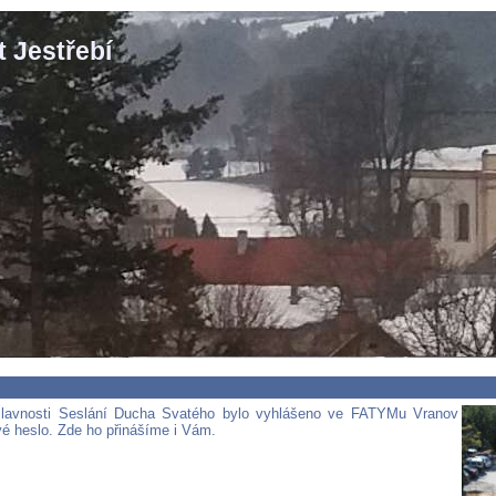
 Jestřebí
slavnosti Seslání Ducha Svatého bylo vyhlášeno ve FATYMu Vranov
vé heslo. Zde ho přinášíme i Vám.