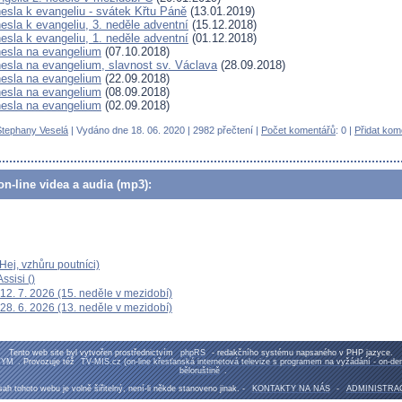
esla k evangeliu - svátek Křtu Páně
(13.01.2019)
esla k evangeliu, 3. neděle adventní
(15.12.2018)
esla k evangeliu, 1. neděle adventní
(01.12.2018)
esla na evangelium
(07.10.2018)
esla na evangelium, slavnost sv. Václava
(28.09.2018)
esla na evangelium
(22.09.2018)
esla na evangelium
(08.09.2018)
esla na evangelium
(02.09.2018)
Stephany Veselá
| Vydáno dne 18. 06. 2020 | 2982 přečtení |
Počet komentářů
: 0 |
Přidat kom
n-line videa a audia (mp3):
ej, vzhůru poutníci)
ssisi ()
12. 7. 2026 (15. neděle v mezidobí)
28. 6. 2026 (13. neděle v mezidobí)
Tento web site byl vytvořen prostřednictvím
phpRS
- redakčního systému napsaného v PHP jazyce.
TYM
. Provozuje též
TV-MIS.cz (on-line křesťanská internetová televize s programem na vyžádání - on-d
běloruštině
.
ah tohoto webu je volně šiřitelný, není-li někde stanoveno jinak. -
KONTAKTY NA NÁS
-
ADMINISTRA