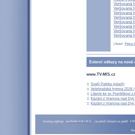
Veršovaná h
Veršovaná h
Veršovaná h
Veršovaná h
Veršovaná h
Veršovaná h
Veršovaná h
Veršovaná h
| Autor:
Petra 
Externí odkazy na nová o
www.TV-MIS.cz
::
Svatý Patriku (píseň)
::
Velehradská hymna 2026 (H
::
Litanie ke sv. Františkovi z A
::
Kázání z Vranova nad Dyjí 
::
Kázání z Vranova nad Dyjí 
Hosting zajištuje
apoštolát A.M.I.M.S.
, na jehož činnosti se podílí
FA
Obs