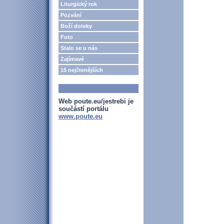
Liturgický rok
Pozvání
Boží doteky
Foto
Stalo se u nás
Zajímavé
15 nejčtenějších
Web poute.eu/jestrebi je
součástí portálu
www.poute.eu