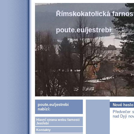
Římskokatolická farnost
poute.eu/jestrebi
poute.eu/jestrebi
Nové heslo
nabízí:
Předvečer 
nad Dyjí no
Hlavní strana webu farnosti
Jestřebí
Kontakty