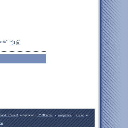
entář
|
emand - zdarma)
a připravuje i
TV-MIS.com
v
ukrajinštině
,
ruštine
a
CE