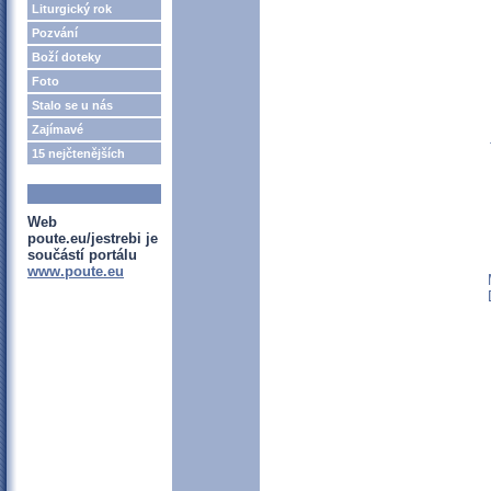
Liturgický rok
Pozvání
Boží doteky
Foto
Stalo se u nás
Zajímavé
15 nejčtenějších
Web
poute.eu/jestrebi je
součástí portálu
www.poute.eu