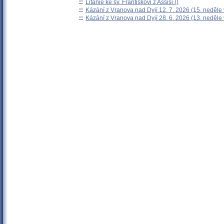
::
Litanie ke sv. Františkovi z Assisi ()
::
Kázání z Vranova nad Dyjí 12. 7. 2026 (15. neděle
::
Kázání z Vranova nad Dyjí 28. 6. 2026 (13. neděle