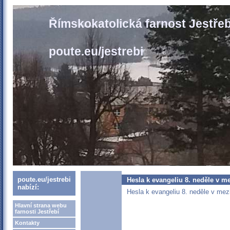
Římskokatolická farnost Jestřeb
poute.eu/jestrebi
poute.eu/jestrebi
Hesla k evangeliu 8. neděle v m
nabízí:
Hesla k evangeliu 8. neděle v mez
Hlavní strana webu
farnosti Jestřebí
Kontakty