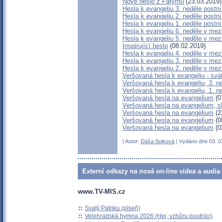
Nové heslo z Fatymu
(23.03.2019)
Hesla k evangeliu 3. neděle postn
Hesla k evangeliu 2. neděle postn
Hesla k evangeliu 1. neděle postn
Hesla k evangeliu 6. neděle v mez
Hesla k evangeliu 5. neděle v mez
Inspirující heslo
(08.02.2019)
Hesla k evangeliu 4. neděle v mez
Hesla k evangeliu 3. neděle v mez
Hesla k evangeliu 2. neděle v mez
Veršovaná hesla k evangeliu - svá
Veršovaná hesla k evangeliu, 3. n
Veršovaná hesla k evangeliu, 1. n
Veršovaná hesla na evangelium
(0
Veršovaná hesla na evangelium, s
Veršovaná hesla na evangelium
(2
Veršovaná hesla na evangelium
(0
Veršovaná hesla na evangelium
(0
| Autor:
Dáša Sojková
| Vydáno dne 03. 03
Externí odkazy na nová on-line videa a audia
www.TV-MIS.cz
::
Svatý Patriku (píseň)
::
Velehradská hymna 2026 (Hej, vzhůru poutníci)