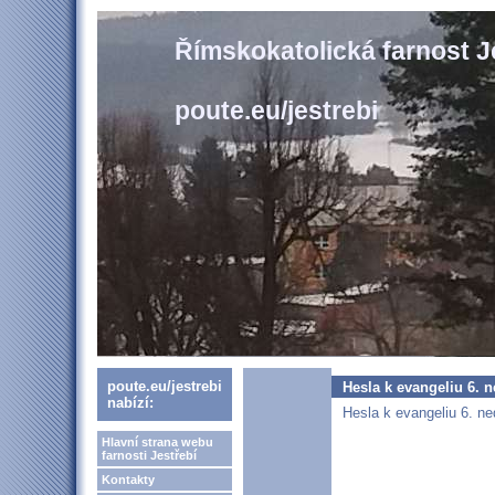
Římskokatolická farnost J
poute.eu/jestrebi
poute.eu/jestrebi
Hesla k evangeliu 6. 
nabízí:
Hesla k evangeliu 6. n
Hlavní strana webu
farnosti Jestřebí
Kontakty