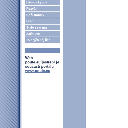
Liturgický rok
Pozvání
Boží doteky
Foto
Stalo se u nás
Zajímavé
15 nejčtenějších
Web
poute.eu/jestrebi je
součástí portálu
www.poute.eu