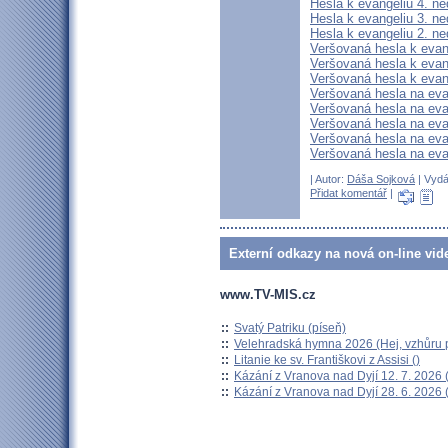
Hesla k evangeliu 4. n
Hesla k evangeliu 3. n
Hesla k evangeliu 2. n
Veršovaná hesla k evan
Veršovaná hesla k evang
Veršovaná hesla k evang
Veršovaná hesla na ev
Veršovaná hesla na eva
Veršovaná hesla na ev
Veršovaná hesla na ev
Veršovaná hesla na ev
| Autor:
Dáša Sojková
| Vydá
Přidat komentář
|
Externí odkazy na nová on-line vid
www.TV-MIS.cz
::
Svatý Patriku (píseň)
::
Velehradská hymna 2026 (Hej, vzhůru p
::
Litanie ke sv. Františkovi z Assisi ()
::
Kázání z Vranova nad Dyjí 12. 7. 2026 
::
Kázání z Vranova nad Dyjí 28. 6. 2026 