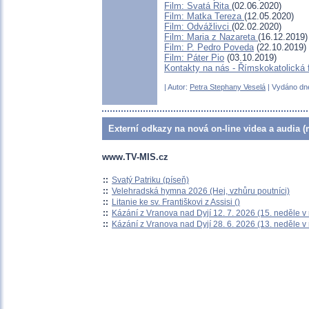
Film: Svatá Rita
(02.06.2020)
Film: Matka Tereza
(12.05.2020)
Film: Odvážlivci
(02.02.2020)
Film: Maria z Nazareta
(16.12.2019)
Film: P. Pedro Poveda
(22.10.2019)
Film: Páter Pio
(03.10.2019)
Kontakty na nás - Římskokatolická f
| Autor:
Petra Stephany Veselá
| Vydáno dne
Externí odkazy na nová on-line videa a audia (
www.TV-MIS.cz
::
Svatý Patriku (píseň)
::
Velehradská hymna 2026 (Hej, vzhůru poutníci)
::
Litanie ke sv. Františkovi z Assisi ()
::
Kázání z Vranova nad Dyjí 12. 7. 2026 (15. neděle v
::
Kázání z Vranova nad Dyjí 28. 6. 2026 (13. neděle v