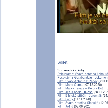
Sdílet
Související články:
Dokudrama: Svatá Kateřina Labouré 
Poselství z Garabandalu - dokumen
Film: Svatý Antonín z Padovy
(10.1
Film: Marie Goretti
(07.12.2020)
Film: Matka Tereza – Pero v Boží r
Film: Ježíš podle Lukáše
(30.11.202
Film: Biblický příběh - Jeremiáš
(24.
Film: Lurdy
(11.11.2020)
Film: Svatá Kateřina Sienská
(12.06
Film: Ježíš
(09.06.2020)