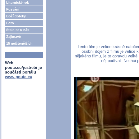
Liturgický rok
Pozvání
Boží doteky
Foto
Stalo se u nás
Zajímavé
15 nejčtenějších
Tento film je velice krásně natoč
osobní dojem z filmu je velice 
nějakého filmu, je to opravdu velké 
něj podívat. Nechci 
Web
poute.eu/jestrebi je
součástí portálu
www.poute.eu