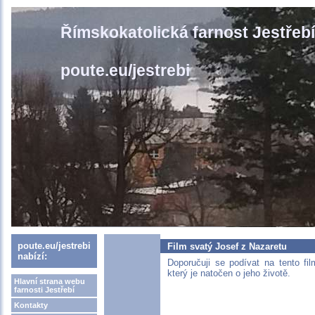
Římskokatolická farnost Jestřebí
poute.eu/jestrebi
poute.eu/jestrebi
Film svatý Josef z Nazaretu
nabízí:
Doporučuji se podívat na tento f
který je natočen o jeho životě.
Hlavní strana webu
farnosti Jestřebí
Kontakty