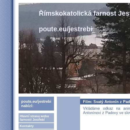
Římskokatolická farnost Jes
poute.eu/jestrebi
poute.eu/jestrebi
Film: Svatý Antonín z Pa
nabízí:
Vkládáme odkaz na ani
Antonínovi z Padovy ve slo
Hlavní strana webu
farnosti Jestřebí
Kontakty