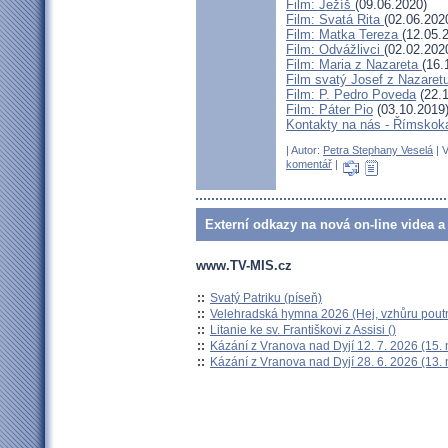
Film: Ježíš
(09.06.2020)
Film: Svatá Rita
(02.06.202
Film: Matka Tereza
(12.05.
Film: Odvážlivci
(02.02.202
Film: Maria z Nazareta
(16.
Film svatý Josef z Nazaret
Film: P. Pedro Poveda
(22.1
Film: Páter Pio
(03.10.2019
Kontakty na nás - Římskokat
| Autor:
Petra Stephany Veselá
| V
komentář
|
Externí odkazy na nová on-line videa a
www.TV-MIS.cz
::
Svatý Patriku (píseň)
::
Velehradská hymna 2026 (Hej, vzhůru poutn
::
Litanie ke sv. Františkovi z Assisi ()
::
Kázání z Vranova nad Dyjí 12. 7. 2026 (15.
::
Kázání z Vranova nad Dyjí 28. 6. 2026 (13.