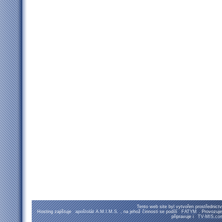
Tento web site byl vytvořen prostřednic
Hosting zajištuje
apoštolát A.M.I.M.S.
, na jehož činnosti se podílí
FATYM
. Provozuj
připravuje i
TV-MIS.co