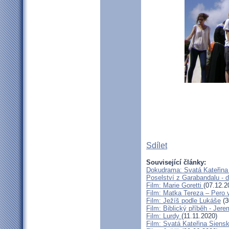
Sdílet
Související články:
Dokudrama: Svatá Kateřina 
Poselství z Garabandalu -
Film: Marie Goretti
(07.12.2
Film: Matka Tereza – Pero 
Film: Ježíš podle Lukáše
(3
Film: Biblický příběh - Jere
Film: Lurdy
(11.11.2020)
Film: Svatá Kateřina Siens