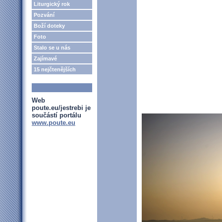
Liturgický rok
Pozvání
Boží doteky
Foto
Stalo se u nás
Zajímavé
15 nejčtenějších
Web
poute.eu/jestrebi je
součástí portálu
www.poute.eu