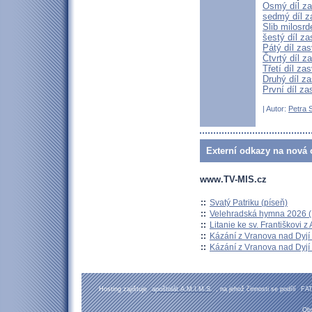
Osmý díl z
sedmý díl 
Slib milosr
šestý díl 
Pátý díl z
Čtvrtý díl
Třetí díl 
Druhý díl 
První díl 
| Autor:
Petra 
Externí odkazy na nová o
www.TV-MIS.cz
::
Svatý Patriku (píseň)
::
Velehradská hymna 2026 (H
::
Litanie ke sv. Františkovi z A
::
Kázání z Vranova nad Dyjí 
::
Kázání z Vranova nad Dyjí 
Hosting zajištuje
apoštolát A.M.I.M.S.
, na jehož činnosti se podílí
FA
Obs