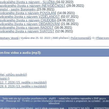
asvěceného života s názvem - SLUŽBA
(16.02.2022)
zasvěceného života s názvem (NE)VDĚČNOST
(29.09.2021)
denství - sestry Boromejky
(23.09.2021)
zasvěceného života s názvem POVOLÁNÍ
(14.09.2021)
asvěceného života s názvem VZDĚLANOST
(02.07.2021)
 zasvěceného života s názvem CHUDOBA
(24.06.2021)
zasvěceného života s názvem OBDAROVÁNÍ
(21.06.2021)
zasvěceného života s názvem RADOST
(16.06.2021)
zasvěceného života s názvem SVATOST
(12.06.2021)
Stephany Veselá
| Vydáno dne 25. 02. 2022 | 2680 přečtení |
Počet komentářů
: 0 |
Přidat kom
n-line videa a audia (mp3):
ej, vzhůru poutníci)
ssisi ()
12. 7. 2026 (15. neděle v mezidobí)
28. 6. 2026 (13. neděle v mezidobí)
Tento web site byl vytvořen prostřednictvím
phpRS
- redakčního systému napsaného v PHP jazyce.
TYM
. Provozuje též
TV-MIS.cz (on-line křesťanská internetová televize s programem na vyžádání - on-d
běloruštině
.
ah tohoto webu je volně šiřitelný, není-li někde stanoveno jinak. -
KONTAKTY NA NÁS
-
ADMINISTRA