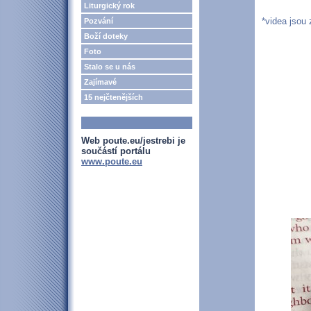
Liturgický rok
*videa jsou
Pozvání
Boží doteky
Foto
Stalo se u nás
Zajímavé
15 nejčtenějších
Web poute.eu/jestrebi je
součástí portálu
www.poute.eu