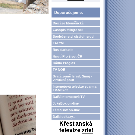
Doporučujeme:
Diecéze litoměřická
Časopis Milujte se!
Společenství čistých srdcí
FATYM
Res claritatis
Hnutí Pro život ČR
Rádio Proglas
TV NOE
Svatá země Izrael, Sinaj -
virtuální pouť
Internetová televize zdarma
TV-MIS.cz
Další internetové TV
JukeBox on-line
TémaBox on-line
Další odkazy...