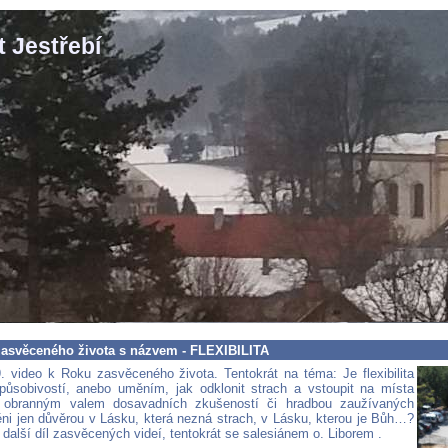
 Jestřebí
 zasvěceného života s názvem - FLEXIBILITA
. video k Roku zasvěceného života. Tentokrát na téma: Je flexibilita
působivostí, anebo uměním, jak odklonit strach a vstoupit na místa
 obranným valem dosavadních zkušeností či hradbou zaužívaných
něni jen důvěrou v Lásku, která nezná strach, v Lásku, kterou je Bůh…?
í další díl zasvěcených videí, tentokrát se salesiánem o. Liborem .