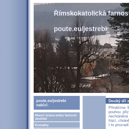
Římskokatolická farnost
poute.eu/jestrebi
poute.eu/jestrebi
Devátý díl
nabízí:
Přinášíme 9
pouhou přiz
Hlavní strana webu farnosti
nechráněná
Jestřebí
frází, chrá
I to prozrad
Kontakty