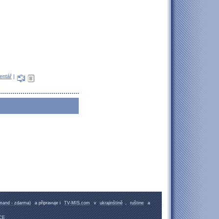
entář
|
emand - zdarma)
a připravuje i
TV-MIS.com
v
ukrajinštině
,
ruštine
a
CE