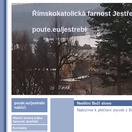
Římskokatolická farnost Jestř
poute.eu/jestrebi
poute.eu/jestrebi
Nedělní Boží slovo
nabízí:
Nabízíme k přečtení úryvek z Bib
Hlavní strana webu
farnosti Jestřebí
Kontakty