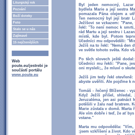
Liturgický rok
Byl jeden nemocný, Lazar 
bydlela Marie a její sestra Ma
Pozvání
pomazala Pána olejem a utř
Boží doteky
Ten nemocný byl její bratr L
Foto
Ježíšovi se vzkazem: "Pane, 
řekl: "To není nemoc k smrti,
Stalo se u nás
rád Martu a její sestru i Laza
Zajímavé
místě, kde byl. Potom tep
Učedníci mu odpověděli: "Mis
15 nejčtenějších
Ježíš na to řekl: "Nemá den 
ve světle tohoto světa. Kdo vš
Po těch slovech ještě dodal:
Web
Učedníci mu řekli: "Pane, jes
poute.eu/jestrebi je
oni mysleli;,, že mluví o skut
součástí portálu
www.poute.eu
Ježíš jim tedy řekl otevřeně
abyste uvěřili. Ale pojďme k 
Tomáš - řečený Blíženec - vy
Když Ježíš přišel, shledal,
Jeruzaléma, jen asi patnáct 
potěšili v žalu nad bratrem. K
Marie zůstala v domě. Marta ř
Ale vím dobře i teď, že ať bys 
vstane."
Marta mu odpověděla: "Vím, že
:jsem vzkříšení a život. Kdo v