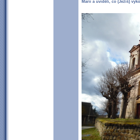
Marii a uviděli, co (Ježíš) vyko