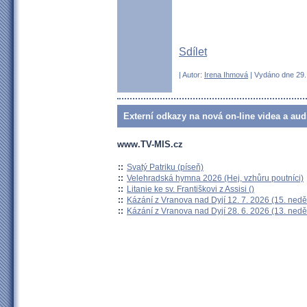
Sdílet
| Autor:
Irena Ihmová
| Vydáno dne 29. 
Externí odkazy na nová on-line videa a aud
www.TV-MIS.cz
::
Svatý Patriku (píseň)
::
Velehradská hymna 2026 (Hej, vzhůru poutníci)
::
Litanie ke sv. Františkovi z Assisi ()
::
Kázání z Vranova nad Dyjí 12. 7. 2026 (15. nedě
::
Kázání z Vranova nad Dyjí 28. 6. 2026 (13. nedě