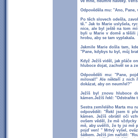
ve mne, neumře navěky. Věří
Odpověděla mu: "Ano, Pane, věř
Po těch slovech odešla, zavola
tě." Jak to Marie uslyšela, r
nice, ale byl ještě na tom mí
byli u Marie v domě a těšili j
hrobu, aby se tam vyplakala.
Jakmile Marie došla tam, kde
"Pane, kdybys tu byl, můj bra
Když Ježíš viděl, jak pláče on
hluboce dojat, zachvěl se a ze
Odpověděli mu: "Pane, pojď 
miloval!" Ale někteří z nich 
dokázat, aby on neumřel?"
Ježíš byl znovu hluboce do
kámen.Ježíš řekl: "Odstraňte 
Sestra zemřelého Marta mu nam
odpověděl: "Řekl jsem ti přec
kámen. Ježíš obrátil oči vzh
ovšem věděl, že mě vždycky vy
mě, aby uvěřili, že ty jsi mě
pojď ven! " Mrtvý vyšel, ová
šátkem. Ježíš jim nařídil: "Ro