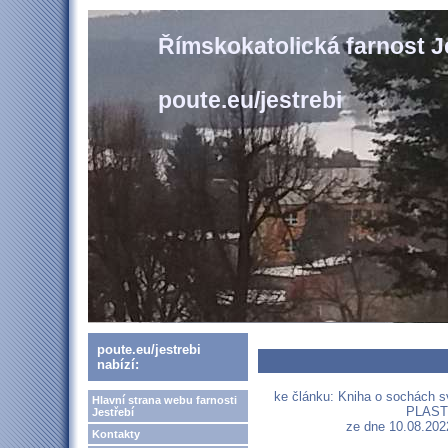
Římskokatolická farnost J
poute.eu/jestrebi
poute.eu/jestrebi
nabízí:
ke článku: Kniha o sochác
Hlavní strana webu farnosti
PLAST
Jestřebí
ze dne 10.08.202
Kontakty