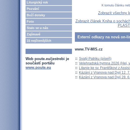
Liturgický rok
K tomutu článku ne
Pozvání
Zobrazit všechny 
Boží doteky
Zobrazit článek Kniha o soch
Foto
PLAST
Stalo se u nás
Zajímavé
Externí odkazy na nová on-li
15 nejčtenějších
www.TV-MIS.cz
::
Svatý Patriku (píseň)
Web poute.eu/jestrebi je
součástí portálu
::
Velehradská hymna 2026 (Hej, v
www.poute.eu
::
Litanie ke sv. Františkovi z Assisi
::
Kázání z Vranova nad Dyjí 12. 7
::
Kázání z Vranova nad Dyjí 28. 6