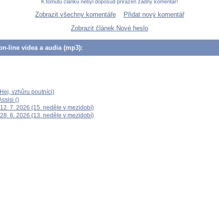
K tomutu článku nebyl doposud přiřazen žádný komentář!
Zobrazit všechny komentáře
Přidat nový komentář
Zobrazit článek Nové heslo
n-line videa a audia (mp3):
ej, vzhůru poutníci)
ssisi ()
12. 7. 2026 (15. neděle v mezidobí)
28. 6. 2026 (13. neděle v mezidobí)