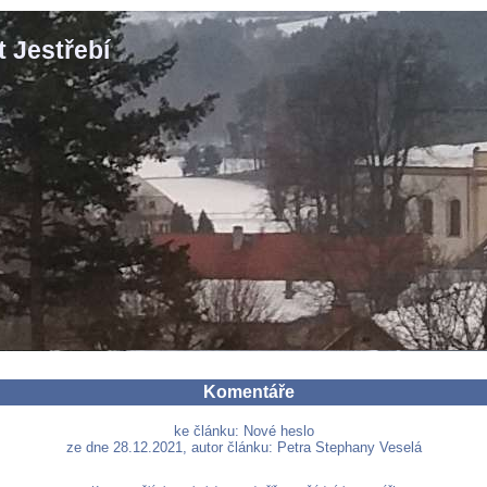
 Jestřebí
Komentáře
ke článku: Nové heslo
ze dne 28.12.2021, autor článku: Petra Stephany Veselá