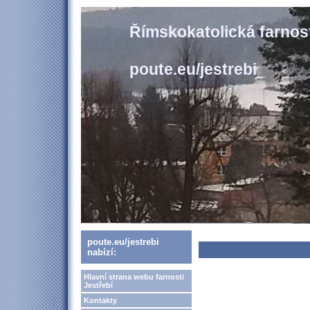
Římskokatolická farnost
poute.eu/jestrebi
poute.eu/jestrebi
nabízí:
Hlavní strana webu farnosti
Jestřebí
Kontakty