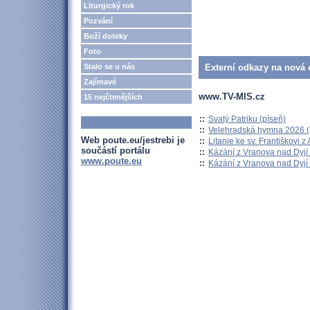
Liturgický rok
Pozvání
Boží doteky
Foto
Stalo se u nás
Externí odkazy na nová o
Zajímavé
www.TV-MIS.cz
15 nejčtenějších
::
Svatý Patriku (píseň)
::
Velehradská hymna 2026 (H
Web poute.eu/jestrebi je
::
Litanie ke sv. Františkovi z A
součástí portálu
::
Kázání z Vranova nad Dyjí 
www.poute.eu
::
Kázání z Vranova nad Dyjí 