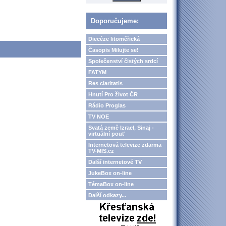
Doporučujeme:
Diecéze litoměřická
Časopis Milujte se!
Společenství čistých srdcí
FATYM
Res claritatis
Hnutí Pro život ČR
Rádio Proglas
TV NOE
Svatá země Izrael, Sinaj -
virtuální pouť
Internetová televize zdarma
TV-MIS.cz
Další internetové TV
JukeBox on-line
TémaBox on-line
Další odkazy...