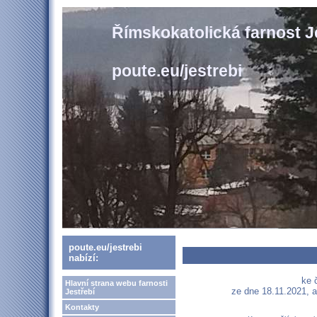
Římskokatolická farnost J
poute.eu/jestrebi
poute.eu/jestrebi
nabízí:
ke 
Hlavní strana webu farnosti
ze dne 18.11.2021, a
Jestřebí
Kontakty