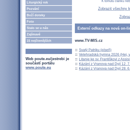
K tomutu článku ne
Liturgický rok
Zobrazit všechny 
Pozvání
Boží doteky
Zobraz
Foto
Stalo se u nás
Externí odkazy na nová on-li
Zajímavé
www.TV-MIS.cz
15 nejčtenějších
::
Svatý Patriku (píseň)
::
Velehradská hymna 2026 (Hej, v
Web poute.eu/jestrebi je
::
Litanie ke sv. Františkovi z Assisi
součástí portálu
::
Kázání z Vranova nad Dyjí 12. 7
www.poute.eu
::
Kázání z Vranova nad Dyjí 28. 6