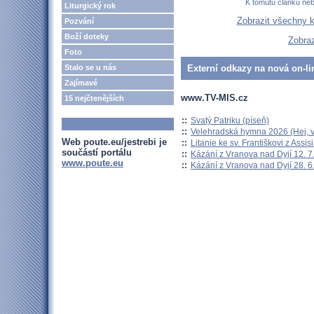
K tomutu článku ne
Liturgický rok
Zobrazit všechny 
Pozvání
Boží doteky
Zobraz
Foto
Stalo se u nás
Externí odkazy na nová on-li
Zajímavé
www.TV-MIS.cz
15 nejčtenějších
::
Svatý Patriku (píseň)
::
Velehradská hymna 2026 (Hej, v
Web poute.eu/jestrebi je
::
Litanie ke sv. Františkovi z Assisi
součástí portálu
::
Kázání z Vranova nad Dyjí 12. 7
www.poute.eu
::
Kázání z Vranova nad Dyjí 28. 6