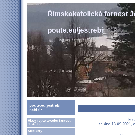
Římskokatolická farnost J
poute.eu/jestrebi
poute.eu/jestrebi
nabízí:
ke 
Hlavní strana webu farnosti
ze dne 13.09.2021, a
Jestřebí
Kontakty