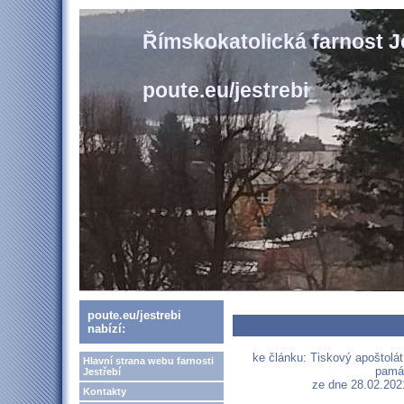
Římskokatolická farnost J
poute.eu/jestrebi
poute.eu/jestrebi
nabízí:
ke článku: Tiskový apoštolát
Hlavní strana webu farnosti
památ
Jestřebí
ze dne 28.02.202
Kontakty