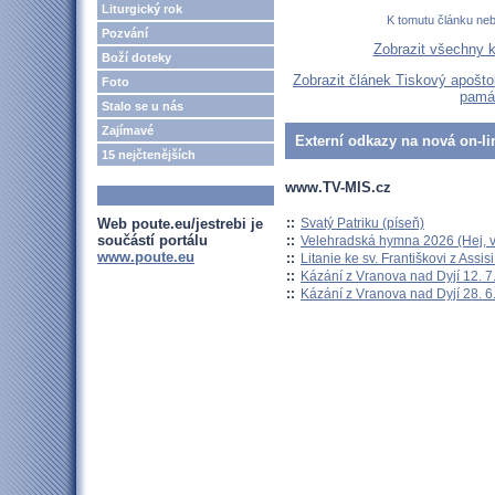
Liturgický rok
K tomutu článku ne
Pozvání
Zobrazit všechny 
Boží doteky
Zobrazit článek Tiskový apošto
Foto
památ
Stalo se u nás
Zajímavé
Externí odkazy na nová on-li
15 nejčtenějších
www.TV-MIS.cz
::
Svatý Patriku (píseň)
Web poute.eu/jestrebi je
součástí portálu
::
Velehradská hymna 2026 (Hej, v
www.poute.eu
::
Litanie ke sv. Františkovi z Assisi
::
Kázání z Vranova nad Dyjí 12. 7
::
Kázání z Vranova nad Dyjí 28. 6