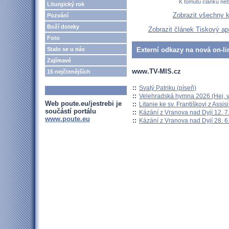
K tomutu článku ne
Liturgický rok
Zobrazit všechny 
Pozvání
Boží doteky
Zobrazit článek Tiskový ap
Foto
Stalo se u nás
Externí odkazy na nová on-li
Zajímavé
www.TV-MIS.cz
15 nejčtenějších
::
Svatý Patriku (píseň)
::
Velehradská hymna 2026 (Hej, v
Web poute.eu/jestrebi je
::
Litanie ke sv. Františkovi z Assisi
součástí portálu
::
Kázání z Vranova nad Dyjí 12. 7
www.poute.eu
::
Kázání z Vranova nad Dyjí 28. 6