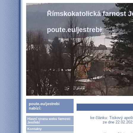
Římskokatolická farnost J
poute.eu/jestrebi
poute.eu/jestrebi
nabízí:
ke článku: Tiskový apošt
Hlavní strana webu farnosti
ze dne 22.02.202
Jestřebí
Kontakty