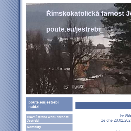
Římskokatolická farnost J
poute.eu/jestrebi
poute.eu/jestrebi
nabízí:
ke člá
Hlavní strana webu farnosti
ze dne 28.01.202
Jestřebí
Kontakty