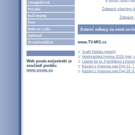
K tomutu článku ne
Liturgický rok
Zobrazit všechny 
Pozvání
Boží doteky
Zobrazit
Foto
Stalo se u nás
Externí odkazy na nová on-li
Zajímavé
www.TV-MIS.cz
15 nejčtenějších
::
Svatý Patriku (píseň)
::
Velehradská hymna 2026 (Hej, v
Web poute.eu/jestrebi je
::
Litanie ke sv. Františkovi z Assisi
součástí portálu
::
Kázání z Vranova nad Dyjí 12. 7
www.poute.eu
::
Kázání z Vranova nad Dyjí 28. 6