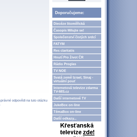
Doporučujeme:
Diecéze litoměřická
Časopis Milujte se!
Společenství čistých srdcí
FATYM
Res claritatis
Hnutí Pro život ČR
Rádio Proglas
TV NOE
Svatá země Izrael, Sinaj -
virtuální pouť
Internetová televize zdarma
TV-MIS.cz
Další internetové TV
 správné odpovědi na tuto otázku
.
JukeBox on-line
TémaBox on-line
Další odkazy...