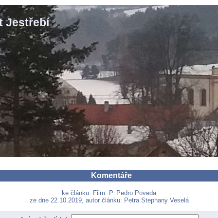
 Jestřebí
Komentáře
ke článku: Film: P. Pedro Poveda
ze dne 22.10.2019, autor článku: Petra Stephany Veselá