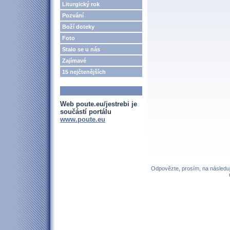
Liturgický rok
Pozvání
Boží doteky
Foto
Stalo se u nás
Zajímavé
15 nejčtenějších
Web poute.eu/jestrebi je
součástí portálu
www.poute.eu
Odpovězte, prosím, na následují