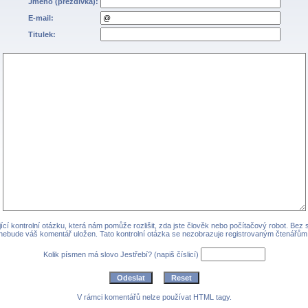
Jméno (přezdívka):
E-mail:
Titulek:
cí kontrolní otázku, která nám pomůže rozlišit, zda jste člověk nebo počítačový robot. Bez
nebude váš komentář uložen. Tato kontrolní otázka se nezobrazuje registrovaným čtenářům
Kolik písmen má slovo Jestřebí? (napiš číslicí)
V rámci komentářů nelze používat HTML tagy.