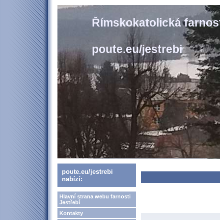
Římskokatolická farnost
poute.eu/jestrebi
poute.eu/jestrebi
nabízí:
Hlavní strana webu farnosti
Jestřebí
Kontakty