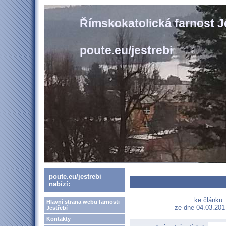
Římskokatolická farnost J
poute.eu/jestrebi
poute.eu/jestrebi
nabízí:
ke článku: 
Hlavní strana webu farnosti
ze dne 04.03.201
Jestřebí
Kontakty