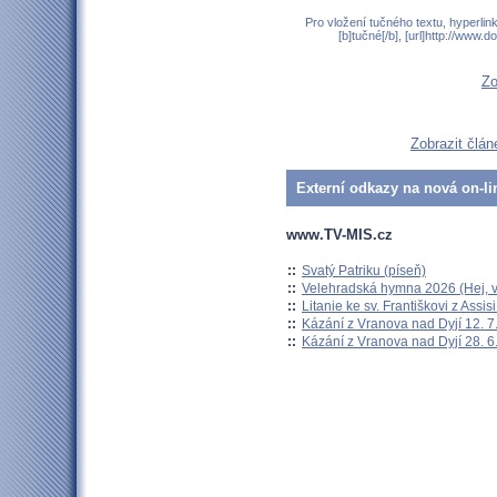
Pro vložení tučného textu, hyperlin
[b]tučné[/b], [url]http://www
Zo
Zobrazit člán
Externí odkazy na nová on-li
www.TV-MIS.cz
::
Svatý Patriku (píseň)
::
Velehradská hymna 2026 (Hej, v
::
Litanie ke sv. Františkovi z Assisi
::
Kázání z Vranova nad Dyjí 12. 7
::
Kázání z Vranova nad Dyjí 28. 6