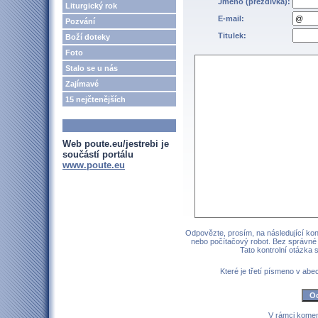
Jméno (přezdívka):
Liturgický rok
E-mail:
Pozvání
Titulek:
Boží doteky
Foto
Stalo se u nás
Zajímavé
15 nejčtenějších
Web poute.eu/jestrebi je
součástí portálu
www.poute.eu
Odpovězte, prosím, na následující kont
nebo počítačový robot. Bez správné
Tato kontrolní otázka
Které je třetí písmeno v a
V rámci komen